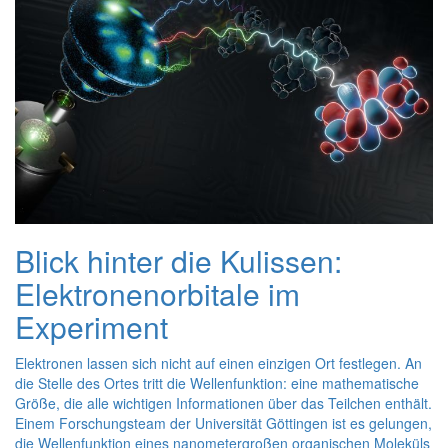
Blick hinter die Kulissen:
Elektronenorbitale im
Experiment
Elektronen lassen sich nicht auf einen einzigen Ort festlegen. An
die Stelle des Ortes tritt die Wellenfunktion: eine mathematische
Größe, die alle wichtigen Informationen über das Teilchen enthält.
Einem Forschungsteam der Universität Göttingen ist es gelungen,
die Wellenfunktion eines nanometergroßen organischen Moleküls