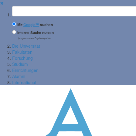
✖
Suchbegriff
Mit
Google™
suchen
Interne Suche nutzen
(eingeschränkte Ergebnisqualität)
Die Universität
Fakultäten
Forschung
Studium
Einrichtungen
Alumni
International