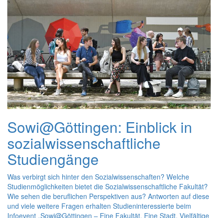
Sowi@Göttingen: Einblick in
sozialwissenschaftliche
Studiengänge
Was verbirgt sich hinter den Sozialwissenschaften? Welche
Studienmöglichkeiten bietet die Sozialwissenschaftliche Fakultät?
Wie sehen die beruflichen Perspektiven aus? Antworten auf diese
und viele weitere Fragen erhalten Studieninteressierte beim
Infoevent „Sowi@Göttingen – Eine Fakultät. Eine Stadt. Vielfältige