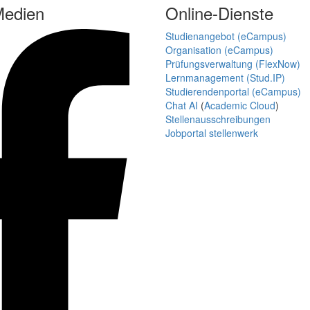
Medien
Online-Dienste
Studienangebot (eCampus)
Organisation (eCampus)
Prüfungsverwaltung (FlexNow)
Lernmanagement (Stud.IP)
Studierendenportal (eCampus)
Chat AI
(
Academic Cloud
)
Stellenausschreibungen
Jobportal stellenwerk