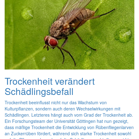
Trockenheit verändert
Schädlingsbefall
Trockenheit beeinflusst nicht nur das Wachstum von
Kulturpflanzen, sondern auch deren Wechselwirkungen mit
Schädlingen. Letzteres hängt auch vom Grad der Trockenheit ab.
Ein Forschungsteam der Universität Göttingen hat nun gezeigt,
dass mäßige Trockenheit die Entwicklung von Rübenfliegenlarven
an Zuckerrüben fördert, während sich starke Trockenheit sowohl